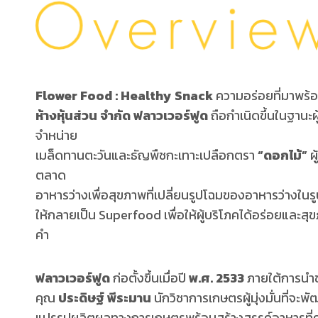
Flower Food : Healthy Snack
ความอร่อยที่มาพร้
ห้างหุ้นส่วน
จำกัด
ฟลาวเวอร์ฟูด
ถือกำเนิดขึ้นในฐานะผ
จำหน่าย
เมล็ดทานตะวันและธัญพืชกะเทาะเปลือกตรา
“ดอกไม้”
ผู
ตลาด
อาหารว่างเพื่อสุขภาพที่เปลี่ยนรูปโฉมของอาหารว่างในร
ให้กลายเป็น Superfood เพื่อให้ผู้บริโภคได้อร่อยและสุ
คำ
ฟลาวเวอร์ฟูด
ก่อตั้งขึ้นเมื่อปี
พ.ศ. 2533
ภายใต้การนำ
คุณ
ประดิษฐ์ พีระมาน
นักวิชาการเกษตรผู้มุ่งมั่นที่จะ
แปรรูปผลิตผลทางการเกษตรพร้อมสร้างสรรค์อาหารที่