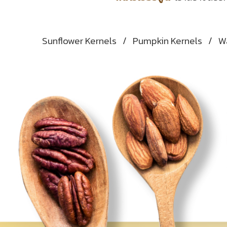
Sunflower Kernels
/
Pumpkin Kernels
/
W