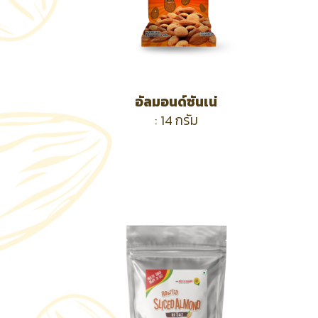
อัลมอนด์ซันเน่
: 14
กรัม